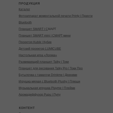
ПРОДУКЦИЯ
Каталог
Фотоаппарат моментальной печати Printy | Принти
Bluetooth
Планшет SMART | С
МАРТ
Планшет SMART mini | СМАРТ мини
Проектор Kubik | Кубик
Детский проектор LUMICUBE
Настольная игра «Логика»
Развивающий планшет Talky | Токи
Планшет для рисования Talky Pro | Токи Про
Бутылочка с тамагочи Drinkme | Дринкми
Игрушка мягкая с Bluetooth Plushy | Плюши
Музыкальная игрушка Playme | Плейми
Аромадиффузор Pupu | Пупу
КОНТЕНТ