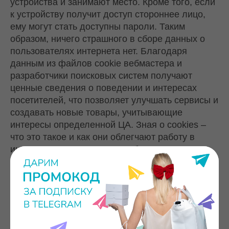
устройства и занимают место. Кроме того, если
к устройству получит доступ стороннее лицо,
ему могут стать доступны пароли. Таким
образом, ничего страшного в сборе данных о
пользователях интернета нет. Благодаря
данным из файлов cookie вебмастера и
разработчики поисковых систем получают
ценные сведения о поведении и интересах
посетителей, что позволяет улучшать сервисы и
создавать новые товары, учитывающие
интересы определенной ЦА. Зная о cookies –
что это такое и как они облегчают работу в
интернете, пользователи не боятся изучать
сайты, искать информацию, вводить пароли и
пользоваться разными сервисами.
И совсем коротко о Куки
Cookies файлы - не являются персональными