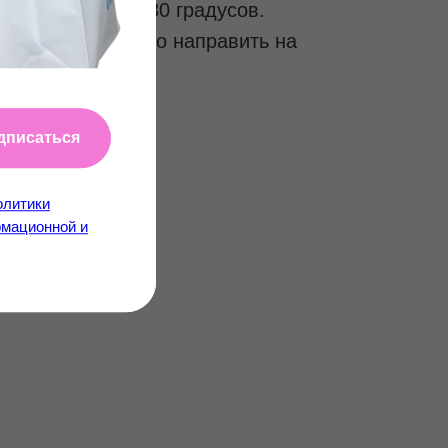
рачивается на 180 градусов.
ем камеру можно направить на
о.
дписаться
олитики
мационной и