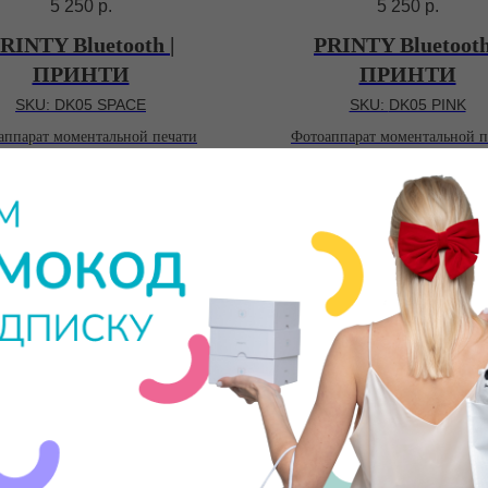
5 250
р.
5 250
р.
RINTY Bluetooth |
PRINTY Bluetooth
ПРИНТИ
ПРИНТИ
SKU:
DK05 SPACE
SKU:
DK05 PINK
аппарат моментальной печати
Фотоаппарат моментальной п
рата ПРИНТИ Bluetooth
ПОВОРОТНАЯ
Объектив фото