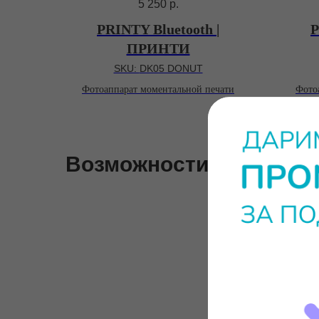
5 250
р.
PRINTY Bluetooth |
P
ПРИНТИ
SKU:
DK05 DONUT
Фотоаппарат моментальной печати
Фото
Возможности фотоаппа