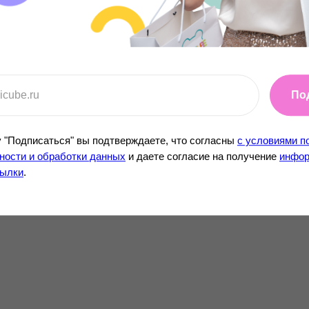
для детей пово
Одним движени
селфи и обратн
По
 "Подписаться" вы подтверждаете, что согласны
с условиями п
ости и обработки данных
и даете согласие на получение
инфор
сылки
.