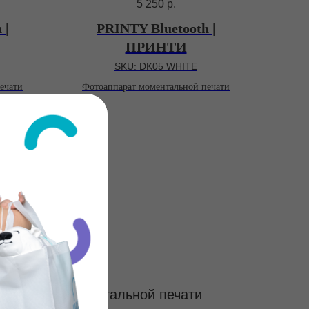
5 250
р.
 |
PRINTY Bluetooth |
ПРИНТИ
SKU:
DK05 WHITE
ечати
Фотоаппарат моментальной печати
 КАМЕРА
аппарата моментальной печати