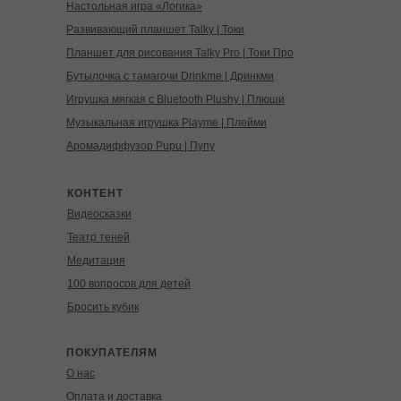
Настольная игра «Логика»
Развивающий планшет Talky | Токи
Планшет для рисования Talky Pro | Токи Про
Бутылочка с тамагочи Drinkme | Дринкми
Игрушка мягкая с Bluetooth Plushy | Плюши
Музыкальная игрушка Playme | Плейми
Аромадиффузор Pupu | Пупу
КОНТЕНТ
Видеосказки
Театр теней
Медитация
100 вопросов для детей
Бросить кубик
ПОКУПАТЕЛЯМ
О нас
Оплата и доставка