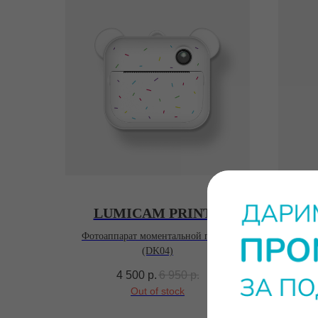
LUMICAM PRINTY
Фотоаппарат моментальной печати
Проек
(DK04)
4 500
р.
6 950
р.
Out of stock