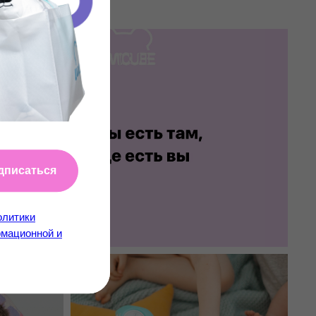
дписаться
олитики
мационной и