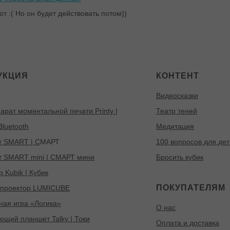
 :( Но он будет действовать потом))
УКЦИЯ
КОНТЕНТ
Видеосказки
арат моментальной печати Printy |
Театр теней
luetooth
Медитация
 SMART | С
МАРТ
100 вопросов для де
 SMART mini | СМАРТ мини
Бросить кубик
 Kubik | Кубик
ПОКУПАТЕЛЯМ
 проектор LUMICUBE
ная игра «Логика»
О нас
ющий планшет Talky | Токи
Оплата и доставка