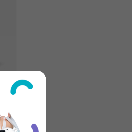
UPU |