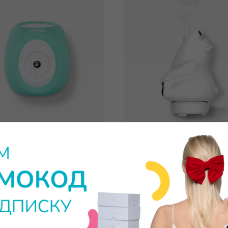
LUMICUBE
АРОМАДИФФУЗОР P
ПУПУ
тор в защитном чехле (32GB)
2 990
р.
3 950
р.
11 950
р.