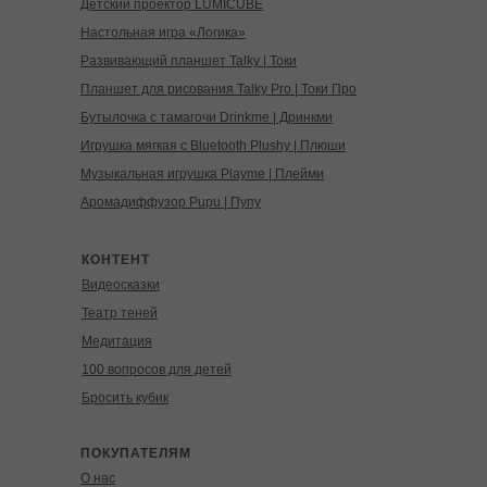
Детский проектор LUMICUBE
Настольная игра «Логика»
Развивающий планшет Talky | Токи
Планшет для рисования Talky Pro | Токи Про
Бутылочка с тамагочи Drinkme | Дринкми
Игрушка мягкая с Bluetooth Plushy | Плюши
Музыкальная игрушка Playme | Плейми
Аромадиффузор Pupu | Пупу
КОНТЕНТ
Видеосказки
Театр теней
Медитация
100 вопросов для детей
Бросить кубик
ПОКУПАТЕЛЯМ
О нас