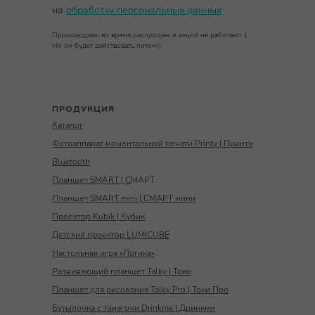
на
обработку персональных данных
Промокодики во время распродаж и акций не работают :(
Но он будет действовать потом))
ПРОДУКЦИЯ
Каталог
Фотоаппарат моментальной печати Printy | Принти
Bluetooth
Планшет SMART | С
МАРТ
Планшет SMART mini | СМАРТ мини
Проектор Kubik | Кубик
Детский проектор LUMICUBE
Настольная игра «Логика»
Развивающий планшет Talky | Токи
Планшет для рисования Talky Pro | Токи Про
Бутылочка с тамагочи Drinkme | Дринкми