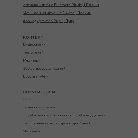
Игрушка мягкая с Bluetooth Plushy | Плюши
Музыкальная игрушка Playme | Плейми
Аромадиффузор Pupu | Пупу
КОНТЕНТ
Видеосказки
Театр теней
Медитация
100 вопросов для детей
Бросить кубик
ПОКУПАТЕЛЯМ
О нас
Оплата и доставка
Служба заботы о клиентах / Служба поддержки
Бесплатный возврат проектора 7 дней
Магазины