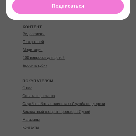
Музыкальная игрушка Playme | Плейми
Подписаться
Аромадиффузор Pupu | Пупу
КОНТЕНТ
Видеосказки
Театр теней
Медитация
100 вопросов для детей
Бросить кубик
ПОКУПАТЕЛЯМ
О нас
Оплата и доставка
Служба заботы о клиентах / Служба поддержки
Бесплатный возврат проектора 7 дней
Магазины
Контакты