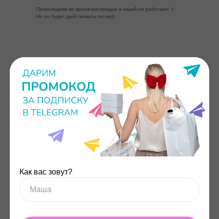
Промокодики во время распродаж и акций не работают :(
Но он будет действовать потом))
ПРОДУКЦИЯ
Каталог
Фотоаппарат моментальной печати Printy | Принти
Bluetooth
Планшет SMART | С
МАРТ
Планшет SMART mini | СМАРТ мини
Проектор Kubik | Кубик
Детский проектор LUMICUBE
Настольная игра «Логика»
Как вас зовут?
Развивающий планшет Talky | Токи
Планшет для рисования Talky Pro | Токи Про
Бутылочка с тамагочи Drinkme | Дринкми
Игрушка мягкая с Bluetooth Plushy | Плюши