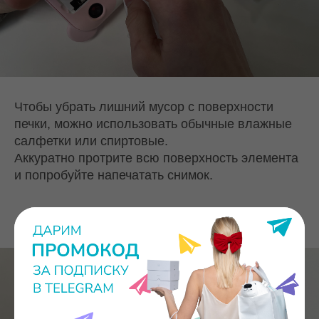
Чтобы убрать лишний мусор с поверхности
печки, можно использовать обычные влажные
салфетки или спиртовые.
Аккуратно протрите всю поверхность элемента
и попробуйте напечатать снимок.