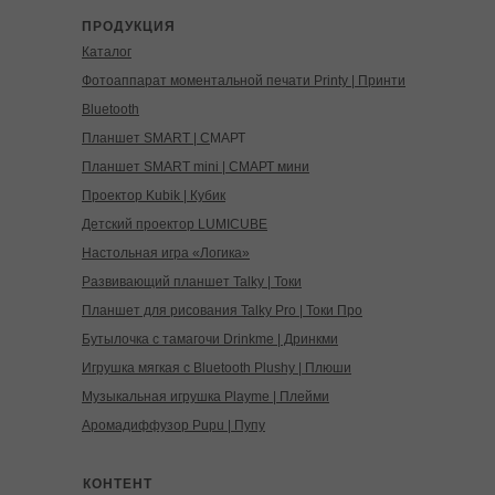
ПРОДУКЦИЯ
Каталог
Фотоаппарат моментальной печати Printy | Принти
Bluetooth
Планшет SMART | С
МАРТ
Планшет SMART mini | СМАРТ мини
Проектор Kubik | Кубик
Детский проектор LUMICUBE
Настольная игра «Логика»
Развивающий планшет Talky | Токи
Планшет для рисования Talky Pro | Токи Про
Бутылочка с тамагочи Drinkme | Дринкми
Игрушка мягкая с Bluetooth Plushy | Плюши
Музыкальная игрушка Playme | Плейми
Аромадиффузор Pupu | Пупу
КОНТЕНТ