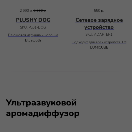
2 990
р.
3 990
р.
550
р.
PLUSHY DOG
Сетевое зарядное
устройство
SKU:
PL01-DOG
SKU:
ADAPTER1
Плюшевая игрушка и колонка
Bluetooth
Подходит для всех устройств ТМ
LUMICUBE
Ультразвуковой
аромадиффузор