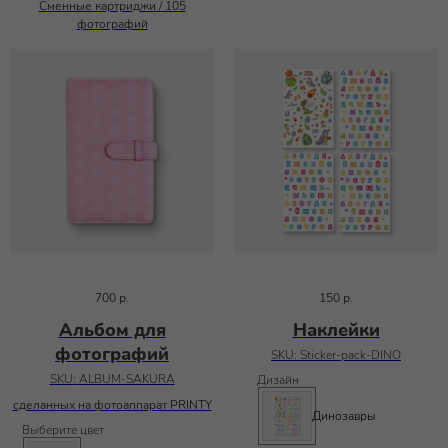
Сменные картриджи / 105
фотографий
700
р.
150
р.
Альбом для
Наклейки
фотографий
SKU:
Sticker-pack-DINO
SKU:
ALBUM-SAKURA
Дизайн
сделанных на фотоаппарат PRINTY
Динозавры
Выберите цвет