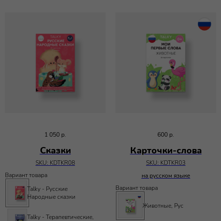
1 050
р.
600
р.
Сказки
Карточки-слова
SKU:
KDTKR08
SKU:
KDTKR03
Вариант товара
на русском языке
Вариант товара
Talky - Русские
Народные сказки
Животные, Рус
Talky - Терапевтические,