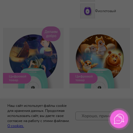
Фиолетовый
Делаем
добро
750
р.
950
р.
Наш сайт использует файлы cookie
Видеосказка ночного
Видеосказки пакет
для хранения данных. Продолжая
Хорошо, принимаю
использовать сайт, вы даете свое
полумесяца, или где
"Зимний"
согласие на работу с этими файлами.
искать пиратские
SKU:
СИ-5
О cookies.
сапоги