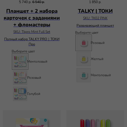
5 740
р.
6 540
р.
1 850
р.
Планшет + 2 набора
TALKY | ТОКИ
карточек с заданиями
SKU:
TK02 PINK
+ фломастеры
Развивающий планшет
SKU:
Tkpro Mint Full Set
Выберите цвет
Полный набор TALKY PRO｜ТОКИ
Розовый
Про
Выберите цвет
Желтый
Ментоловый
Ментоловый
Розовый
Голубой