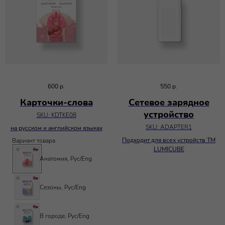
600
р.
550
р.
Карточки-слова
Сетевое зарядное
устройство
SKU:
KDTKE08
SKU:
ADAPTER1
на русском и английском языках
Подходит для всех устройств ТМ
Вариант товара
LUMICUBE
Анатомия, Рус/Eng
Сезоны, Рус/Eng
В городе, Рус/Eng