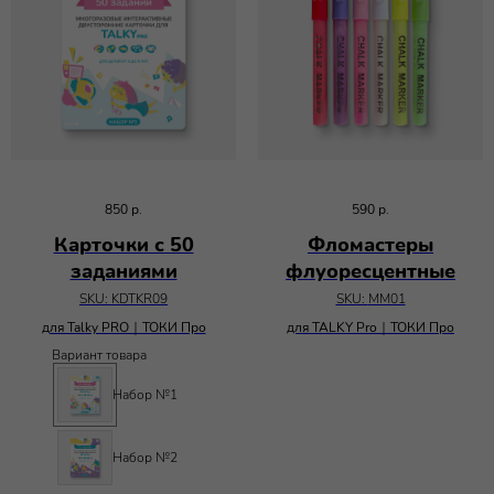
850
р.
590
р.
Карточки с 50
Фломастеры
заданиями
флуоресцентные
SKU:
KDTKR09
SKU:
MM01
для Talky PRO｜ТОКИ Про
для TALKY Pro｜ТОКИ Про
Вариант товара
Набор №1
Набор №2