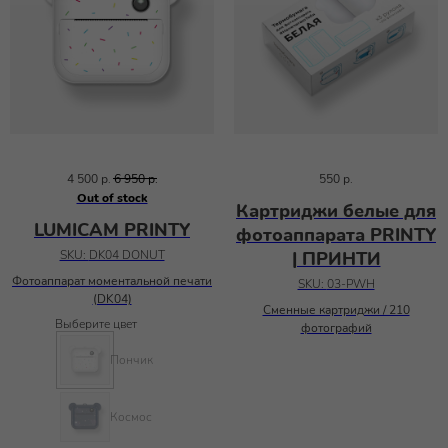
4 500
р.
6 950
р.
550
р.
Out of stock
Картриджи белые для
LUMICAM PRINTY
фотоаппарата PRINTY
SKU:
DK04 DONUT
| ПРИНТИ
Фотоаппарат моментальной печати
SKU:
03-PWH
(DK04)
Сменные картриджи / 210
Выберите цвет
фотографий
Пончик
Космос