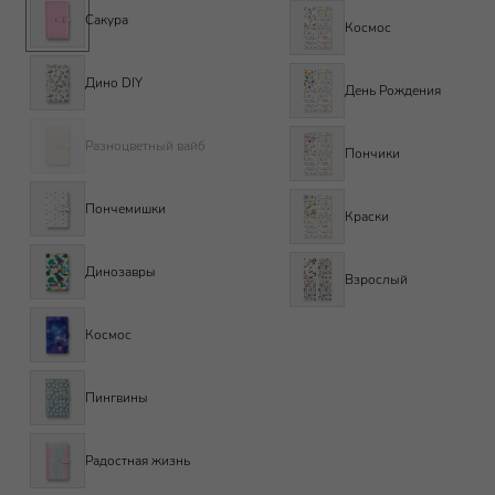
Сакура
Космос
Дино DIY
День Рождения
Разноцветный вайб
Пончики
Пончемишки
Краски
Динозавры
Взрослый
Космос
Пингвины
Радостная жизнь