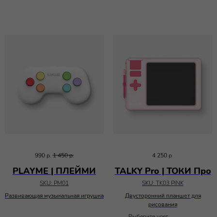
990
р.
1 450
р.
4 250
р.
PLAYME | ПЛЕЙМИ
TALKY Pro | ТОКИ Про
SKU:
PM01
SKU:
TK03 PINK
Развивающая музыкальная игрушка
Двусторонний планшет для
рисования
Выберите цвет