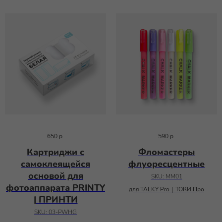
650
р.
590
р.
Картриджи с
Фломастеры
самоклеящейся
флуоресцентные
основой для
SKU:
MM01
фотоаппарата PRINTY
для TALKY Pro｜ТОКИ Про
| ПРИНТИ
SKU:
03-PWHG