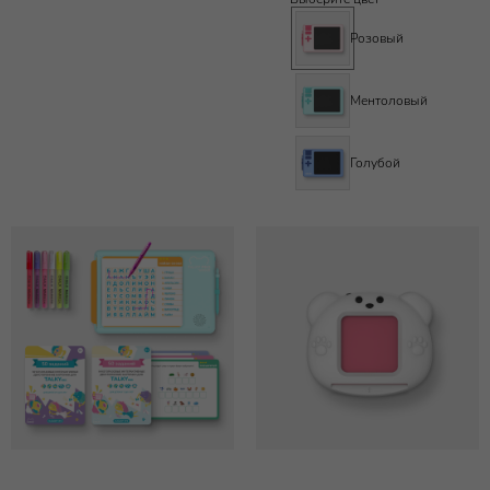
Розовый
Ментоловый
Голубой