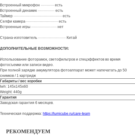
Встроенный микрофон ··········· есть
Встроенный динамик ·············· есть
Таймер ········································ есть
Селфи камера··························· есть
Встроенные игры ····················· нет
Страна-изготовитель ······················· Китай
ДОПОЛНИТЕЛЬНЫЕ ВОЗМОЖНОСТИ:
Использование фоторамок, светофильтров и спецэффектов во время
фотосъемки или записи видео.
При полной зарядке аккумулятора фотоаппарат может напечатать до 50
снимков / 1 картридж
Габариты / вес коробки
lwh: 145x145x60
Weight: 440g
Гарантия
Заводская гарантия 6 месяцев.
Техническая поддержка:
https://lumicube.ru/care-team
РЕКОМЕНДУЕМ