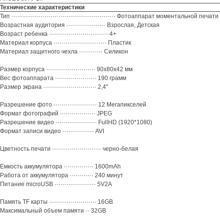
Технические характеристики
Тип ····················································· Фотоаппарат моментальной печати
Возрастная аудитория ···················· Взрослая, Детская
Возраст ребенка ······························ 4+
Материал корпуса ··························· Пластик
Материал защитного чехла ············ Силикон
Размер корпуса ························· 90x80x42 мм
Вес фотоаппарата ····················· 190 грамм
Размер экрана ··························· 2,4''
Разрешение фото ······················ 12 Мегапикселей
Формат фотографий ·················· JPEG
Разрешение видео ····················· FullHD (1920*1080)
Формат записи видео ················ AVI
Цветность печати ························· черно-белая
Емкость аккумулятора ··············· 1600mAh
Работа от аккумулятора ············ 240 минут
Питание microUSB ····················· 5V2A
Память TF карты ························ 16GB
Максимальный объем памяти ·· 32GB